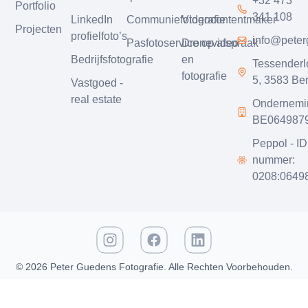
+32 473
Portfolio
341 108
LinkedIn
Communiefotografie
Videocontentmaker
Projecten
profielfoto’s
info@pete
Pasfotoservice op afspraak
Dronevideo
Bedrijfsfotografie
en
Tessender
fotografie
5, 3583 Be
Vastgoed -
real estate
Ondernemi
BE064987
Peppol - ID
nummer:
0208:0649
© 2026 Peter Guedens Fotografie. Alle Rechten Voorbehouden.