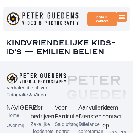
Kom in
contact
Voor
Voor
Kindvriendelijke Kids-
ID’s — Emilien Belien
Peter
Gueden
Verhalen die blijven –
Fotografie & Video
NAVIGEREN
Voor
Voor
Aanvullende
Neem
Home
bedrijven
Particulier
Diensten
contact
Zakelijke
Studiofotografie
Freelance
op
Over mij
Headshots
-portret
cameraman