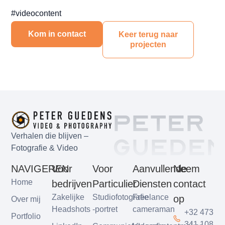
#videocontent
Kom in contact
Keer terug naar
projecten
Peter
Gueden
Verhalen die blijven –
Fotografie & Video
NAVIGEREN
Voor
Voor
Aanvullende
Neem
Home
bedrijven
Particulier
Diensten
contact
Zakelijke
Studiofotografie
Freelance
op
Over mij
Headshots
-portret
cameraman
+32 473
Portfolio
341 108