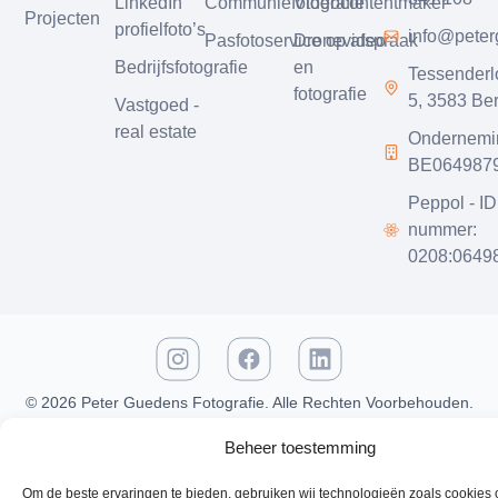
LinkedIn
Communiefotografie
Videocontentmaker
Projecten
profielfoto’s
info@pete
Pasfotoservice op afspraak
Dronevideo
Bedrijfsfotografie
en
Tessender
fotografie
5, 3583 Be
Vastgoed -
real estate
Ondernemi
BE064987
Peppol - ID
nummer:
0208:0649
© 2026 Peter Guedens Fotografie. Alle Rechten Voorbehouden.
Beheer toestemming
Om de beste ervaringen te bieden, gebruiken wij technologieën zoals cookies 