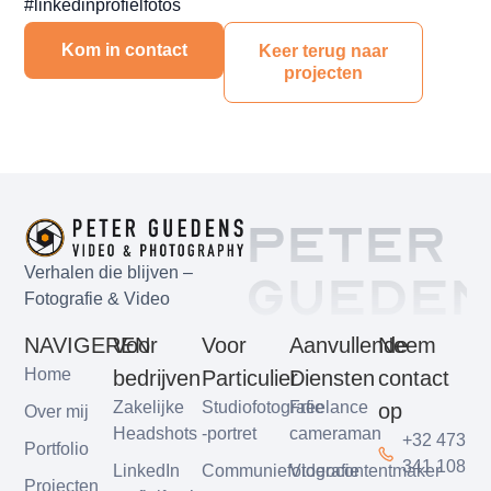
#linkedinprofielfotos
Kom in contact
Keer terug naar
projecten
Peter
Gueden
Verhalen die blijven –
Fotografie & Video
NAVIGEREN
Voor
Voor
Aanvullende
Neem
Home
bedrijven
Particulier
Diensten
contact
Zakelijke
Studiofotografie
Freelance
op
Over mij
Headshots
-portret
cameraman
+32 473
Portfolio
341 108
LinkedIn
Communiefotografie
Videocontentmaker
Projecten