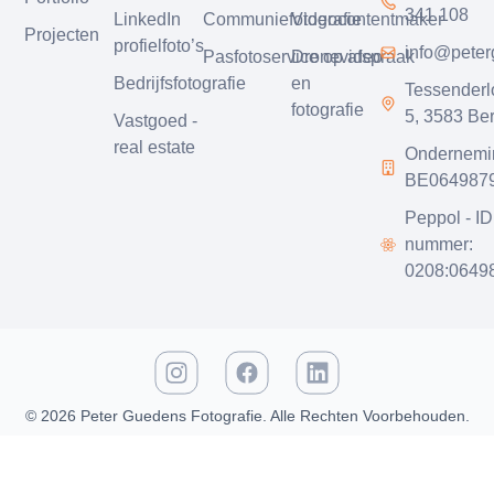
341 108
LinkedIn
Communiefotografie
Videocontentmaker
Projecten
profielfoto’s
info@pete
Pasfotoservice op afspraak
Dronevideo
Bedrijfsfotografie
en
Tessender
fotografie
5, 3583 Be
Vastgoed -
real estate
Ondernemi
BE064987
Peppol - ID
nummer:
0208:0649
© 2026 Peter Guedens Fotografie. Alle Rechten Voorbehouden.