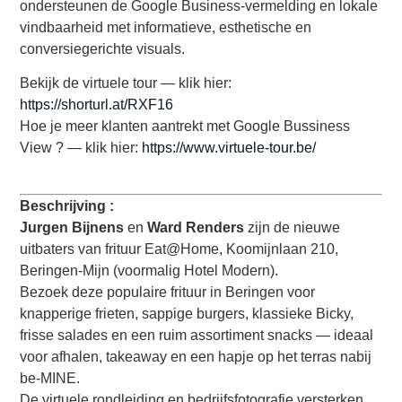
ondersteunen de Google Business‑vermelding en lokale
vindbaarheid met informatieve, esthetische en
conversiegerichte visuals.
Bekijk de virtuele tour — klik hier:
https://shorturl.at/RXF16
Hoe je meer klanten aantrekt met Google Bussiness
View ? — klik hier:
https://www.virtuele-tour.be/
Beschrijving :
Jurgen Bijnens
en
Ward Renders
zijn de nieuwe
uitbaters van frituur Eat@Home, Koomijnlaan 210,
Beringen-Mijn (voormalig Hotel Modern).
Bezoek deze populaire frituur in Beringen voor
knapperige frieten, sappige burgers, klassieke Bicky,
frisse salades en een ruim assortiment snacks — ideaal
voor afhalen, takeaway en een hapje op het terras nabij
be‑MINE.
De virtuele rondleiding en bedrijfsfotografie versterken