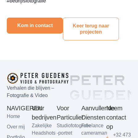
#bedrijfsfotografie
Kom in contact
Keer terug naar
projecten
Peter
Gueden
Verhalen die blijven –
Fotografie & Video
NAVIGEREN
Voor
Voor
Aanvullende
Neem
Home
bedrijven
Particulier
Diensten
contact
Zakelijke
Studiofotografie
Freelance
op
Over mij
Headshots
-portret
cameraman
+32 473
Portfolio